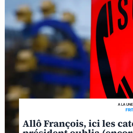
A LA UN
FRI
Allô François, ici les ca
président oublia (encore