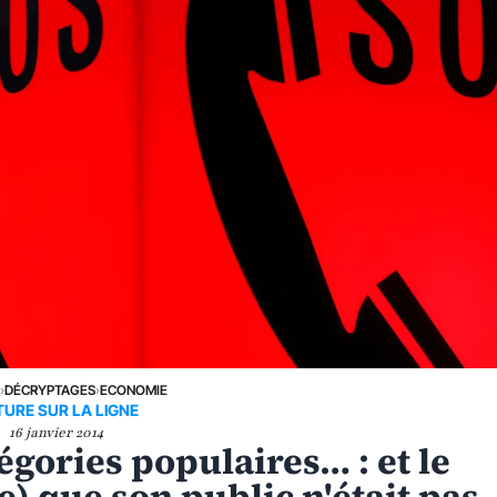
E
›
DÉCRYPTAGES
›
ECONOMIE
TURE SUR LA LIGNE
16 janvier 2014
tégories populaires… : et le
) que son public n'était pas