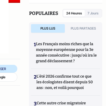
POPULAIRES
24 Heures
7 Jours
PLUS LUS
PLUS PARTAGES
1
Les Français moins riches que la
moyenne européenne pour la 3e
année consécutive : jusqu'où ira le
grand déclassement ?
SER
2
L’été 2026 confirme tout ce que
ogle
les écologistes disent depuis 50
ans : non, et voilà pourquoi
3
Cette autre crise migratoire