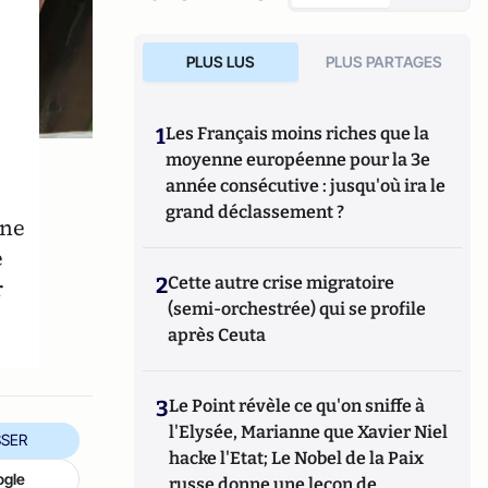
PLUS LUS
PLUS PARTAGES
1
Les Français moins riches que la
moyenne européenne pour la 3e
année consécutive : jusqu'où ira le
grand déclassement ?
une
e
2
Cette autre crise migratoire
r
(semi-orchestrée) qui se profile
après Ceuta
3
Le Point révèle ce qu'on sniffe à
l'Elysée, Marianne que Xavier Niel
SER
hacke l'Etat; Le Nobel de la Paix
ogle
russe donne une leçon de