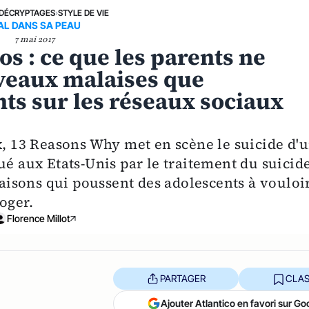
DÉCRYPTAGES
›
STYLE DE VIE
AL DANS SA PEAU
7 mai 2017
os : ce que les parents ne
uveaux malaises que
ts sur les réseaux sociaux
x, 13 Reasons Why met en scène le suicide d'
ué aux Etats-Unis par le traitement du suicid
 raisons qui poussent des adolescents à vouloi
oger.
Florence Millot
PARTAGER
CLAS
Ajouter Atlantico en favori sur Go