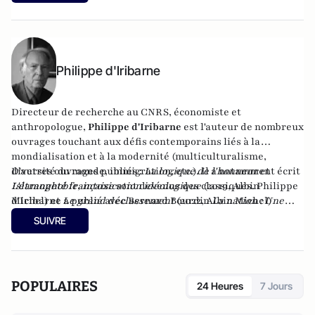
Philippe d'Iribarne
Directeur de recherche au CNRS, économiste et
anthropologue,
Philippe d'Iribarne
est l'auteur de nombreux
ouvrages touchant aux défis contemporains liés à la
mondialisation et à la modernité (multiculturalisme,
diversité du monde, immigration, etc.). Il a notamment écrit
D'autres ouvrages publiés :
La logique de l'honneur
et
Islamophobie, intoxication idéologique
L'étrangeté française
sont devenus des classiques. Philippe
(2019, Albin
Michel) et
d'Iribarne a publié avec Bernard Bourdin
Le grand déclassement
(2022, Albin Michel)
La nation : Une
ou
ressource d'avenir
L'islam devant la démocratie
chez Artège éditions (2022).
(Gallimard, 2013).
SUIVRE
POPULAIRES
24 Heures
7 Jours