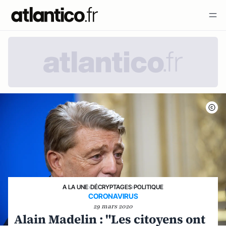
A LA UNE
›
DÉCRYPTAGES
›
POLITIQUE
CORONAVIRUS
29 mars 2020
Alain Madelin : "Les citoyens ont