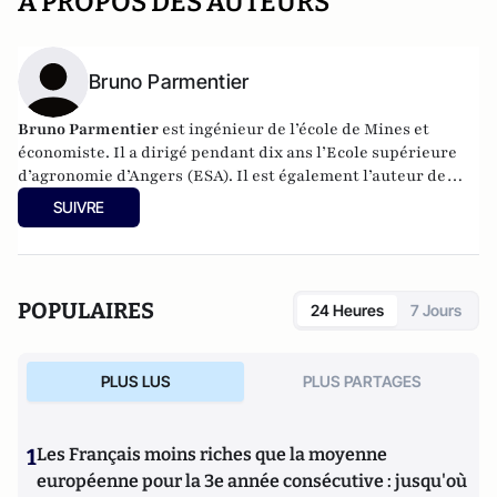
A PROPOS DES AUTEURS
Bruno Parmentier
Bruno Parmentier
est ingénieur de l’école de Mines et
économiste. Il a dirigé pendant dix ans l’Ecole supérieure
d’agronomie d’Angers (ESA). Il est également l’auteur de
livres sur les enjeux alimentaires :
Faim zéro
,
Manger tous
SUIVRE
et bien
et
Nourrir l’humanité
. Aujourd’hui, il est
conférencier et tient un blog
nourrir-manger.fr
.
POPULAIRES
24 Heures
7 Jours
PLUS LUS
PLUS PARTAGES
1
Les Français moins riches que la moyenne
européenne pour la 3e année consécutive : jusqu'où