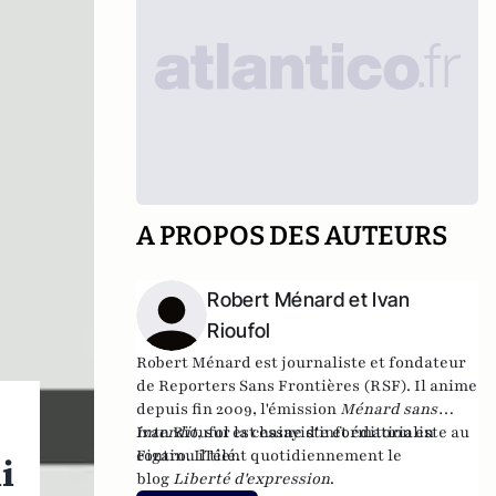
A PROPOS DES AUTEURS
Robert Ménard et Ivan
Rioufol
Robert Ménard est journaliste et fondateur
de Reporters Sans Frontières (RSF). Il anime
depuis fin 2009, l'émission
Ménard sans
interdit
Ivan Rioufol est essayiste et éditorialiste au
, sur la chaine d'information en
continu iTélé.
Figaro. Il tient quotidiennement le
i
blog
Liberté d'expression
.