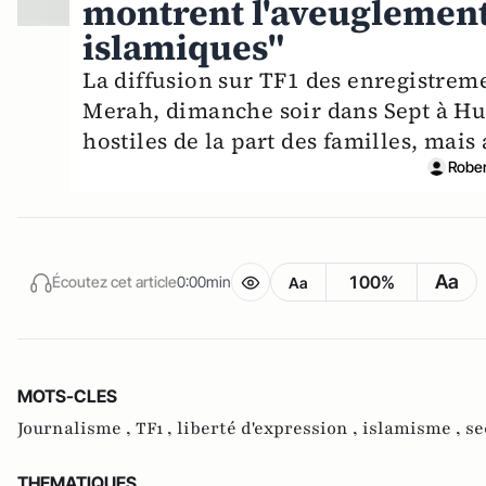
montrent l'aveuglement 
islamiques"
La diffusion sur TF1 des enregistre
Merah, dimanche soir dans Sept à Hu
hostiles de la part des familles, mais 
Rober
Aa
100%
Écoutez cet article
0:00min
Aa
MOTS-CLES
Journalisme ,
TF1 ,
liberté d'expression ,
islamisme ,
se
THEMATIQUES