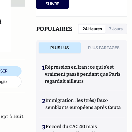
SUIVRE
d
POPULAIRES
24 Heures
7 Jours
PLUS LUS
PLUS PARTAGES
1
Répression en Iran : ce qui s'est
SER
vraiment passé pendant que Paris
regardait ailleurs
ogle
2
Immigration : les (très) faux-
semblants européens après Ceuta
Sept à Huit
3
Record du CAC 40 mais