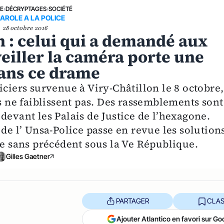
NE
›
DÉCRYPTAGES
›
SOCIÉTÉ
PAROLE A LA POLICE
28 octobre 2016
n : celui qui a demandé aux
veiller la caméra porte une
dans ce drame
iciers survenue à Viry-Châtillon le 8 octobre,
rs ne faiblissent pas. Des rassemblements sont
devant les Palais de Justice de l’hexagone.
 de l’ Unsa-Police passe en revue les solution
se sans précédent sous la Ve République.
Gilles Gaetner
PARTAGER
CLAS
Ajouter Atlantico en favori sur Go