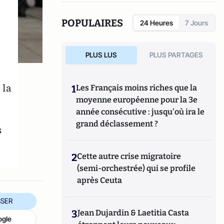
(Fauves –Editions). Il est également l’auteur
d’une quinzaine de livres parmi lesquels
POPULAIRES
24 Heures
7 Jours
L’Argent facile, dictionnaire de la corruption
en France (Stock), Le roman d’un séducteur,
les secrets de Roland Dumas (Jean-Claude
PLUS LUS
PLUS PARTAGES
Lattès), La République des imposteurs
(L’Archipel), Pilleurs d’Afrique (Editions du
Cerf).
 la
1
Les Français moins riches que la
moyenne européenne pour la 3e
année consécutive : jusqu'où ira le
grand déclassement ?
s
2
Cette autre crise migratoire
(semi-orchestrée) qui se profile
après Ceuta
SER
3
Jean Dujardin & Laetitia Casta
ogle