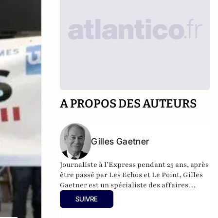
A PROPOS DES AUTEURS
Gilles Gaetner
Journaliste à l’Express pendant 25 ans, après
être passé par Les Echos et Le Point, Gilles
Gaetner est un spécialiste des affaires
politico-financières. Il a consacré un
SUIVRE
ouvrage remarqué au président de la
République, Les 100 jours de Macron