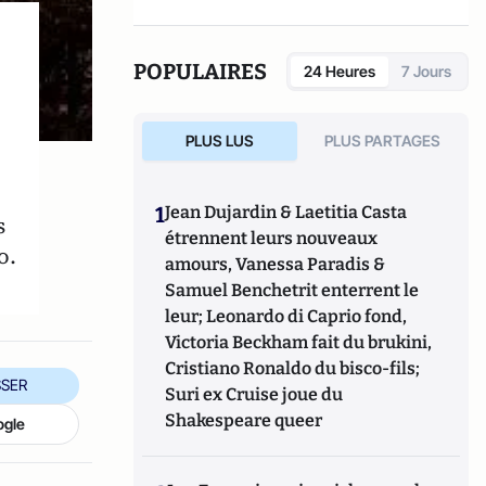
dirigé
Le dictionnaire du conservatisme
(Cerf 2017), le
Le dictionnaire des
populismes
(Cerf 2019) et
Le dictionnaire du
POPULAIRES
24 Heures
7 Jours
progressisme
(Seuil 2022). Christophe
Boutin est membre de la Fondation du Pont-
Neuf.
PLUS LUS
PLUS PARTAGES
1
Jean Dujardin & Laetitia Casta
s
étrennent leurs nouveaux
o.
amours, Vanessa Paradis &
Samuel Benchetrit enterrent le
leur; Leonardo di Caprio fond,
Victoria Beckham fait du brukini,
Cristiano Ronaldo du bisco-fils;
SER
Suri ex Cruise joue du
Shakespeare queer
ogle