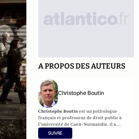
A PROPOS DES AUTEURS
Christophe Boutin
Christophe Boutin
est un politologue
français et professeur de droit public à
l’université de Caen-Normandie, il a
notamment publié
Les grand discours du
SUIVRE
XXe siècle
(Flammarion 2009) et co-