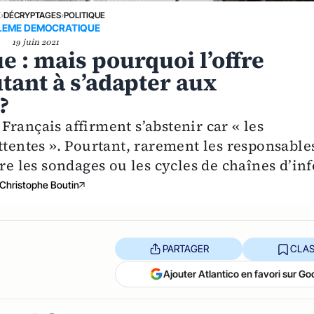
E
›
DÉCRYPTAGES
›
POLITIQUE
LEME DEMOCRATIQUE
19 juin 2021
e : mais pourquoi l’offre
utant à s’adapter aux
?
rançais affirment s’abstenir car « les
ttentes ». Pourtant, rarement les responsable
re les sondages ou les cycles de chaînes d’inf
Christophe Boutin
PARTAGER
CLAS
Ajouter Atlantico en favori sur Go