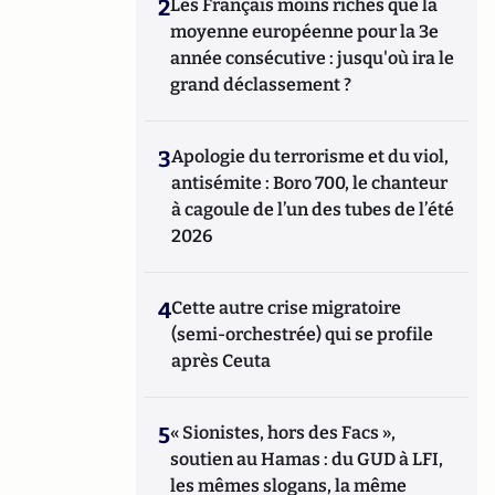
2
Les Français moins riches que la
moyenne européenne pour la 3e
année consécutive : jusqu'où ira le
grand déclassement ?
3
Apologie du terrorisme et du viol,
antisémite : Boro 700, le chanteur
à cagoule de l’un des tubes de l’été
2026
4
Cette autre crise migratoire
(semi-orchestrée) qui se profile
après Ceuta
5
« Sionistes, hors des Facs »,
soutien au Hamas : du GUD à LFI,
les mêmes slogans, la même