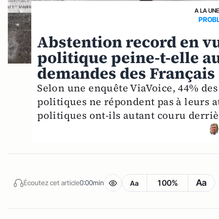
A LA UN
PROB
Abstention record en vu
politique peine-t-elle a
demandes des Français 
Selon une enquête ViaVoice, 44% des F
politiques ne répondent pas à leurs a
politiques ont-ils autant couru derriè
Aa
100%
Écoutez cet article
0:00min
Aa