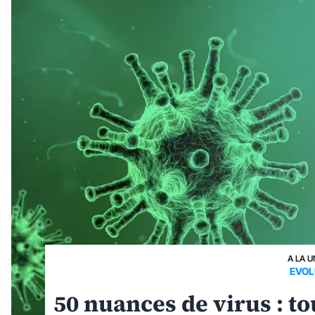
A LA U
EVOL
50 nuances de virus : to