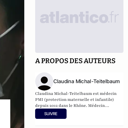
A PROPOS DES AUTEURS
Claudina Michal-Teitelbaum
Claudina Michal-Teitelbaum est médecin
PMI (protection maternelle et infantile)
depuis 2012 dans le Rhône. Médecin
généraliste de formation, elle
SUIVRE
dispose de formations complémentaires
(DIU) dans des des disciplines particulières