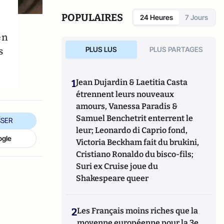
et notamment une formation en
épidémiologie. Claudina Michal-Teitelbaum
POPULAIRES
24 Heures
7 Jours
a co-écrit, pour la partie technique
concernant les vaccins, un livre en 2012 avec
en
la journaliste, Virginie Belle
s
PLUS LUS
PLUS PARTAGES
:
https://livre.fnac.com/a4200177/Virginie-
Belle-Faut-il-faire-vacciner-nos-enfants
.
Elle a également publié des commentaires,
1
Jean Dujardin & Laetitia Casta
des lettres dans le BMJ et The
étrennent leurs nouveaux
Lancet
https://pubmed.ncbi.nlm.nih.gov/?
amours, Vanessa Paradis &
term=claudina+michal-teitelbaum
Samuel Benchetrit enterrent le
SER
leur; Leonardo di Caprio fond,
ogle
Victoria Beckham fait du brukini,
Cristiano Ronaldo du bisco-fils;
Suri ex Cruise joue du
Shakespeare queer
2
Les Français moins riches que la
moyenne européenne pour la 3e