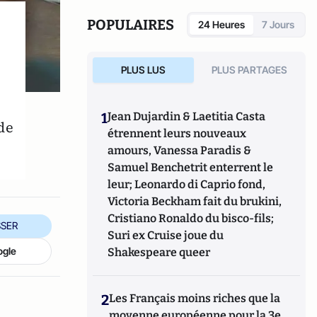
POPULAIRES
24 Heures
7 Jours
PLUS LUS
PLUS PARTAGES
1
Jean Dujardin & Laetitia Casta
de
étrennent leurs nouveaux
amours, Vanessa Paradis &
Samuel Benchetrit enterrent le
leur; Leonardo di Caprio fond,
Victoria Beckham fait du brukini,
Cristiano Ronaldo du bisco-fils;
SER
Suri ex Cruise joue du
ogle
Shakespeare queer
2
Les Français moins riches que la
moyenne européenne pour la 3e