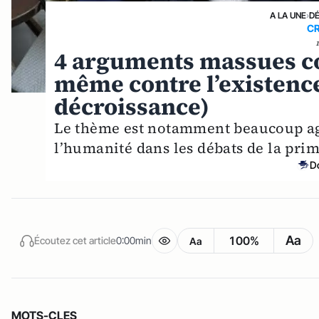
A LA UNE
›
D
CR
4 arguments massues co
même contre l’existence
décroissance)
Le thème est notamment beaucoup agi
l’humanité dans les débats de la pri
D
Aa
100%
Écoutez cet article
0:00min
Aa
MOTS-CLES