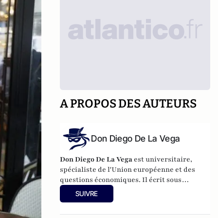
A PROPOS DES AUTEURS
Don Diego De La Vega
Don Diego De La Vega
est universitaire,
spécialiste de l'Union européenne et des
questions économiques. Il écrit sous
pseudonyme car il ne peut engager
SUIVRE
l’institution pour laquelle il travaille.