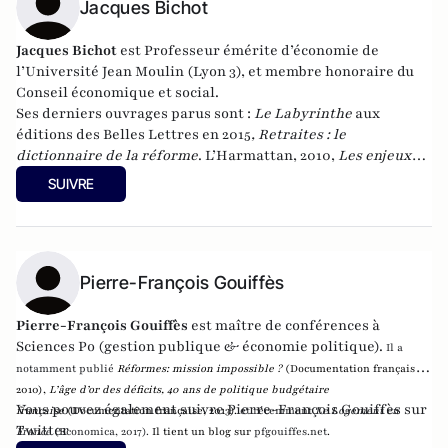
Jacques Bichot
Jacques Bichot
est
Professeur émérite d’économie de
l’Université Jean Moulin (Lyon 3), et membre honoraire du
Conseil économique et social.
Ses derniers ouvrages parus sont :
Le Labyrinthe
aux
éditions des Belles Lettres en 2015
, Retraites : le
dictionnaire de la réforme
. L’Harmattan, 2010,
Les enjeux
2012 de A à Z
. L’Harmattan, 2012, et
La retraite en liberté
, au
SUIVRE
Cherche-midi, en janvier 2017.
Pierre-François Gouiffès
Pierre-François Gouiffès
est maître de conférences à
Sciences Po (gestion publique & économie politique).
Il a
notamment publié
Réformes:
mission impossible ?
(Documentation française,
2010),
L’âge d’or des déficits, 40 ans de politique
budgétaire
Vous pouvez également suivre Pierre-François Gouiffès sur
française
(Documentation française, 2013).
et récemment
Le Logement en
Twitter
France
(Economica, 2017).
Il tient un blog sur
pfgouiffes.net
.