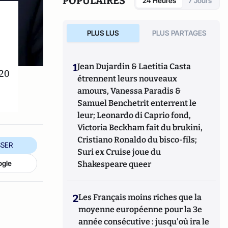
POPULAIRES
24 Heures
7 Jours
PLUS LUS
PLUS PARTAGES
1
Jean Dujardin & Laetitia Casta
020
étrennent leurs nouveaux
amours, Vanessa Paradis &
Samuel Benchetrit enterrent le
leur; Leonardo di Caprio fond,
Victoria Beckham fait du brukini,
Cristiano Ronaldo du bisco-fils;
SER
Suri ex Cruise joue du
ogle
Shakespeare queer
2
Les Français moins riches que la
moyenne européenne pour la 3e
année consécutive : jusqu'où ira le