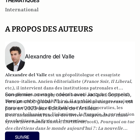
THEMATIQUES
International
A PROPOS DES AUTEURS
Alexandre del Valle
Alexandre del Valle
est un géopolitologue et essayiste
franco-italien. Ancien éditorialiste (
France Soir
,
Il Liberal
,
etc.), il intervient dans des institutions patronales et
Son dernier ouvrage, coécrit avec Jacques Soppelsa,
européennes, et est chercheur associé au Cpfa (
Center of
Foreign and Political Affairs
Vers un choc global ? L
). Il a publié plusieurs essais en
, est
a mondialisation dangereuse
France et en Italie sur la faiblesse des démocraties, les
paru en 2023 aux Editions de l'Artilleur.
guerres balkaniques, l'islamisme, la Turquie, la persécution
Il est notamment l'auteur des livres
Comprendre le chaos
des chrétiens, la Syrie et le terrorisme.
syrien
(avec Randa Kassis, L'Artilleur, 2016),
Pourquoi on tue
des chrétiens dans le monde aujourd'hui ? : La nouvelle
christianophobie
(éditions Maxima),
Le dilemme turc : Ou
SUIVRE