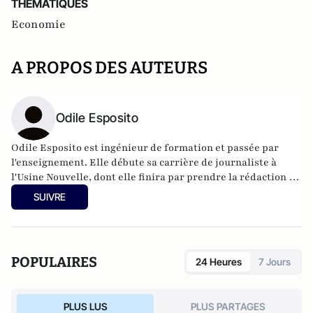
THEMATIQUES
Economie
A PROPOS DES AUTEURS
Odile Esposito
Odile Esposito est ingénieur de formation et passée par
l'enseignement. Elle débute sa carrière de journaliste à
l'Usine Nouvelle, dont elle finira par prendre la rédaction en
chef, avant d'intégrer les Echos, où elle dirigera notamment
SUIVRE
la rédaction du site internet, puis la Tribune, au poste de
rédactrice en chef Industrie et Services, puis
Editos/Opinions. Désormais freelance, elle collabore à la
rédaction de
Débat&co
.
POPULAIRES
24 Heures
7 Jours
PLUS LUS
PLUS PARTAGES