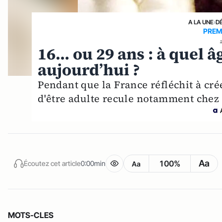
A LA UNE
›
D
PREM
16… ou 29 ans : à quel â
aujourd’hui ?
Pendant que la France réfléchit à cré
d'être adulte recule notamment chez 
Aa
100%
Écoutez cet article
0:00min
Aa
MOTS-CLES