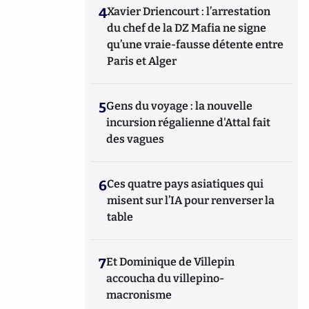
4
Xavier Driencourt : l’arrestation
du chef de la DZ Mafia ne signe
qu’une vraie-fausse détente entre
Paris et Alger
5
Gens du voyage : la nouvelle
incursion régalienne d'Attal fait
des vagues
6
Ces quatre pays asiatiques qui
misent sur l’IA pour renverser la
table
7
Et Dominique de Villepin
accoucha du villepino-
macronisme