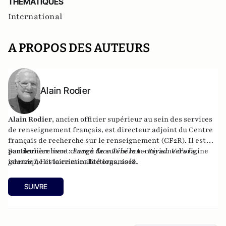
THEMATIQUES
International
A PROPOS DES AUTEURS
Alain Rodier
Alain Rodier
, ancien officier supérieur au sein des services
de renseignement français, est directeur adjoint du
Centre
français de recherche sur le renseignement
(CF2R). Il est
particulièrement chargé de suivre le terrorisme d’origine
Son dernier livre :
Face à face Téhéran - Riyad. Vers la
islamique et la criminalité organisée.
guerre ?
, Histoire et collections, 2018.
SUIVRE