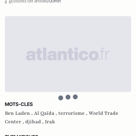
Écoutez cet article
0:00min
MOTS-CLES
Ben Laden ,
Al Qaïda ,
terrorisme ,
World Trade
Center ,
djihad ,
Irak