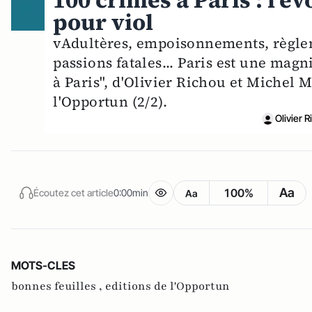
100 crimes à Paris : l'é
pour viol
vAdultères, empoisonnements, règlem
passions fatales... Paris est une magn
à Paris", d'Olivier Richou et Michel 
l'Opportun (2/2).
Olivier 
Aa
100%
Écoutez cet article
0:00min
Aa
MOTS-CLES
bonnes feuilles ,
editions de l'Opportun