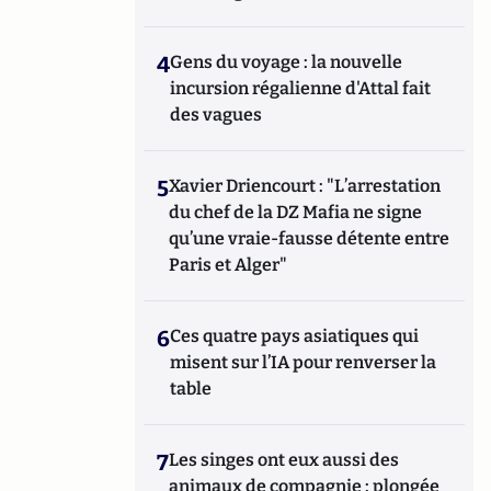
4
Gens du voyage : la nouvelle
incursion régalienne d'Attal fait
des vagues
5
Xavier Driencourt : "L’arrestation
du chef de la DZ Mafia ne signe
qu’une vraie-fausse détente entre
Paris et Alger"
6
Ces quatre pays asiatiques qui
misent sur l’IA pour renverser la
table
7
Les singes ont eux aussi des
animaux de compagnie : plongée