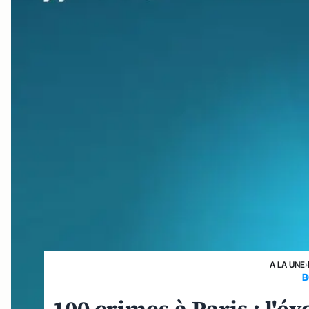
A LA UNE
›
B