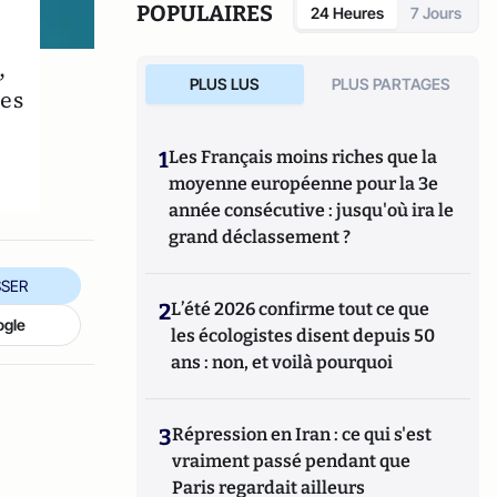
s
POPULAIRES
24 Heures
7 Jours
,
PLUS LUS
PLUS PARTAGES
mes
1
Les Français moins riches que la
moyenne européenne pour la 3e
année consécutive : jusqu'où ira le
grand déclassement ?
SER
2
L’été 2026 confirme tout ce que
ogle
les écologistes disent depuis 50
ans : non, et voilà pourquoi
3
Répression en Iran : ce qui s'est
vraiment passé pendant que
Paris regardait ailleurs