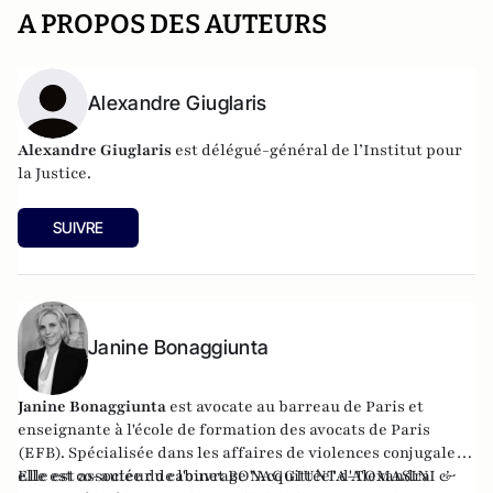
A PROPOS DES AUTEURS
Alexandre Giuglaris
Alexandre Giuglaris
est délégué-général de l’
Institut pour
la Justice
.
SUIVRE
Janine Bonaggiunta
Janine Bonaggiunta
est
avocate
au barreau de Paris et
enseignante à l'école de formation des avocats de Paris
(EFB). Spécialisée dans les affaires de violences conjugales,
elle est co-auteur de l'ouvrage "
Elle est associée du
cabinet
BONAGGIUNTA-TOMASINI &
Acquittée
" d'Alexandra