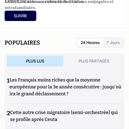
LANGE, édité en 2012 chez Michel Lafon.
ASSOCIES
,
aide aux victimes de violences conjugales et
intrafamiliales
.
SUIVRE
POPULAIRES
24 Heures
7 Jours
PLUS LUS
PLUS PARTAGES
1
Les Français moins riches que la moyenne
européenne pour la 3e année consécutive : jusqu'où
ira le grand déclassement ?
2
Cette autre crise migratoire (semi-orchestrée) qui
se profile après Ceuta