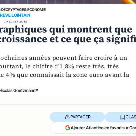
E
›
DÉCRYPTAGES
›
ECONOMIE
REVE LOINTAIN
10 mars 2014
 graphiques qui montrent que
croissance et ce que ça signif
rochaines années peuvent faire croire à un
urtant, le chiffre d'1,8% reste très, très
de 4% que connaissait la zone euro avant la
Nicolas Goetzmann
PARTAGER
CLAS
Ajouter Atlantico en favori sur Go