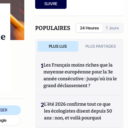
SUIVRE
POPULAIRES
24 Heures
7 Jours
ie
PLUS LUS
PLUS PARTAGES
1
Les Français moins riches que la
moyenne européenne pour la 3e
année consécutive : jusqu'où ira le
grand déclassement ?
2
L’été 2026 confirme tout ce que
SER
les écologistes disent depuis 50
ans : non, et voilà pourquoi
ogle