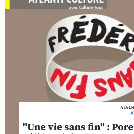
A LA UN
A
"Une vie sans fin" : Por