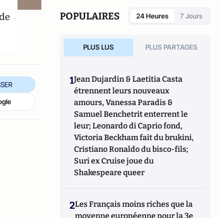
ide
POPULAIRES
24 Heures
7 Jours
PLUS LUS
PLUS PARTAGES
1
Jean Dujardin & Laetitia Casta
SER
étrennent leurs nouveaux
ogle
amours, Vanessa Paradis &
Samuel Benchetrit enterrent le
leur; Leonardo di Caprio fond,
Victoria Beckham fait du brukini,
Cristiano Ronaldo du bisco-fils;
Suri ex Cruise joue du
Shakespeare queer
2
Les Français moins riches que la
moyenne européenne pour la 3e