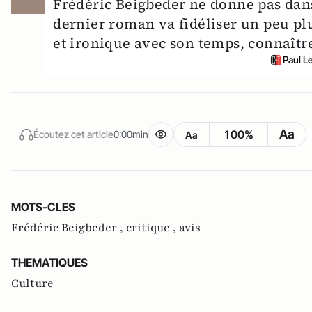
Frédéric Beigbeder ne donne pas dans
dernier roman va fidéliser un peu plu
et ironique avec son temps, connaître
Paul L
Aa
100%
Écoutez cet article
0:00min
Aa
MOTS-CLES
Frédéric Beigbeder ,
critique ,
avis
THEMATIQUES
Culture