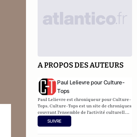
A PROPOS DES AUTEURS
Paul Lelievre pour Culture-
Tops
Paul Lelievre est chroniqueur pour Culture-
Tops. Culture-Tops est un site de chroniques
couvrant l'ensemble de l'activité culturelle
(théâtre, One Man Shows, opéras, ballets,
SUIVRE
spectacles divers, cinéma, expos, livres,
etc.).