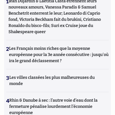
1
Jean Dujardin & Laetitia Casta étrennent leurs
nouveaux amours, Vanessa Paradis & Samuel
Benchetrit enterrent le leur; Leonardo di Caprio
fond, Victoria Beckham fait du brukini, Cristiano
Ronaldo du bisco-fils; Suri ex Cruise joue du
Shakespeare queer
2
Les Français moins riches que la moyenne
européenne pour la 3e année consécutive : jusqu'où
ira le grand déclassement ?
3
Les villes classées les plus malheureuses du
monde
4
Rhin & Danube à sec : l’autre voie d’eau dont la
fermeture pénalise lourdement l’économie
européenne