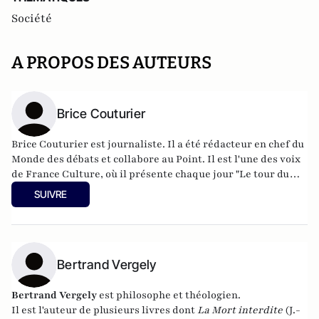
Société
A PROPOS DES AUTEURS
Brice Couturier
Brice Couturier est journaliste. Il a été rédacteur en chef du
Monde des débats et collabore au Point. Il est l'une des voix
de France Culture, où il présente chaque jour "Le tour du
monde des idées". Il est notamment l'auteur du très
SUIVRE
remarqué Macron, un président philosophe (Éditions de
l'Observatoire, 2017).
Bertrand Vergely
Bertrand Vergely
est philosophe et théologien.
Il est l'auteur de plusieurs livres dont
La Mort interdite
(J.-