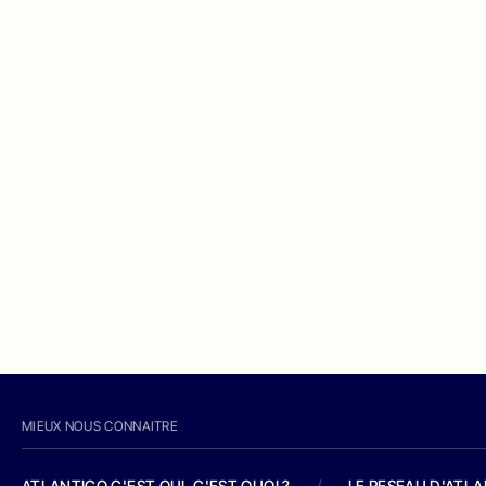
MIEUX NOUS CONNAITRE
ATLANTICO C'EST QUI, C'EST QUOI ?
/
LE RESEAU D'ATL