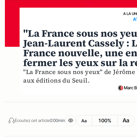
A LA UN
A
"La France sous nos yeu
Jean-Laurent Cassely : 
France nouvelle, une en
fermer les yeux sur la r
"La France sous nos yeux" de Jérôme 
aux éditions du Seuil.
Marc B
Aa
100%
Écoutez cet article
0:00min
Aa