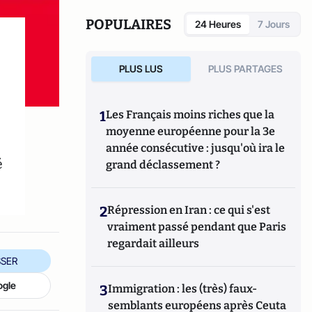
POPULAIRES
24 Heures
7 Jours
PLUS LUS
PLUS PARTAGES
1
Les Français moins riches que la
moyenne européenne pour la 3e
année consécutive : jusqu'où ira le
é
grand déclassement ?
2
Répression en Iran : ce qui s'est
vraiment passé pendant que Paris
regardait ailleurs
SER
ogle
3
Immigration : les (très) faux-
semblants européens après Ceuta