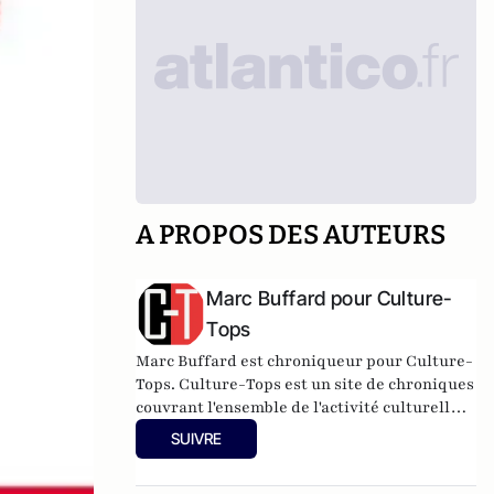
A PROPOS DES AUTEURS
Marc Buffard pour Culture-
Tops
Marc Buffard est chroniqueur pour Culture-
Tops. Culture-Tops est un site de chroniques
couvrant l'ensemble de l'activité culturelle
(théâtre, One Man Shows, opéras, ballets,
SUIVRE
spectacles divers, cinéma, expos, livres,
etc.).