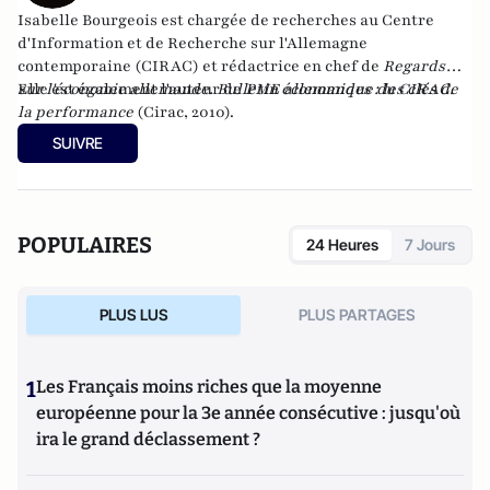
Isabelle Bourgeois est chargée de recherches au
Centre
d'Information et de Recherche sur l'Allemagne
contemporaine
(CIRAC) et rédactrice en chef de
Regards
sur l'économie allemande. Bulletin économique du CIRAC
Elle est également l'auteur de
PME allemandes : les clés de
.
la performance
(Cirac, 2010).
SUIVRE
POPULAIRES
24 Heures
7 Jours
PLUS LUS
PLUS PARTAGES
1
Les Français moins riches que la moyenne
européenne pour la 3e année consécutive : jusqu'où
ira le grand déclassement ?