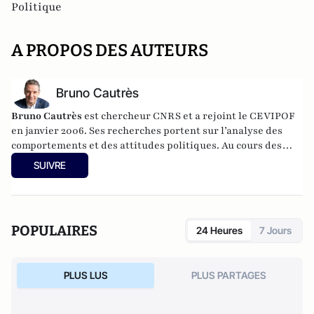
Politique
A PROPOS DES AUTEURS
Bruno Cautrès
Bruno Cautrès
est chercheur CNRS et a rejoint le CEVIPOF
en janvier 2006. Ses recherches portent sur l’analyse des
comportements et des attitudes politiques. Au cours des
années récentes, il a participé à différentes recherches
SUIVRE
françaises ou européennes portant sur la participation
politique, le vote et les élections. Il a développé d’autres
directions de recherche mettant en évidence les clivages
sociaux et politiques liés à l’Europe et à l’intégration
POPULAIRES
24 Heures
7 Jours
européenne dans les électorats et les opinions publiques. Il
est notamment l'auteur de
Les européens aiment-ils
(toujours) l'Europe ?
(éditions de La Documentation
PLUS LUS
PLUS PARTAGES
Française, 2014) et
Histoire d’une révolution électorale
(2015-2018)
avec Anne Muxel (Classiques Garnier, 2019).