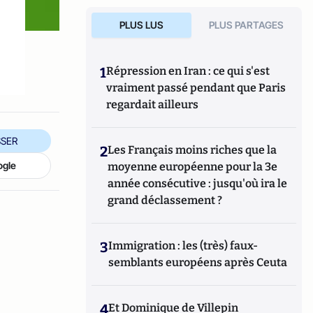
PLUS LUS
PLUS PARTAGES
1
Répression en Iran : ce qui s'est
vraiment passé pendant que Paris
regardait ailleurs
SER
2
Les Français moins riches que la
ogle
moyenne européenne pour la 3e
année consécutive : jusqu'où ira le
grand déclassement ?
3
Immigration : les (très) faux-
semblants européens après Ceuta
4
Et Dominique de Villepin