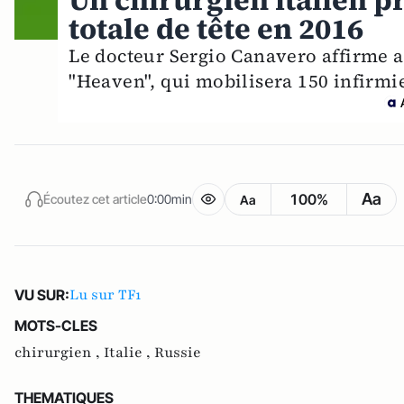
Un chirurgien italien pr
totale de tête en 2016
Le docteur Sergio Canavero affirme
"Heaven", qui mobilisera 150 infirmie
Aa
100%
Écoutez cet article
0:00min
Aa
Lu sur TF1
VU SUR:
MOTS-CLES
chirurgien ,
Italie ,
Russie
THEMATIQUES