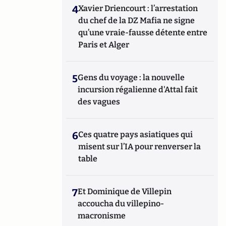
4
Xavier Driencourt : l’arrestation
du chef de la DZ Mafia ne signe
qu’une vraie-fausse détente entre
Paris et Alger
5
Gens du voyage : la nouvelle
incursion régalienne d'Attal fait
des vagues
6
Ces quatre pays asiatiques qui
misent sur l’IA pour renverser la
table
7
Et Dominique de Villepin
accoucha du villepino-
macronisme