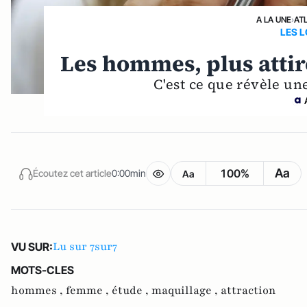
A LA UNE
›
AT
LES L
Les hommes, plus atti
C'est ce que révèle un
Aa
100%
Écoutez cet article
0:00min
Aa
Lu sur 7sur7
VU SUR:
MOTS-CLES
hommes ,
femme ,
étude ,
maquillage ,
attraction