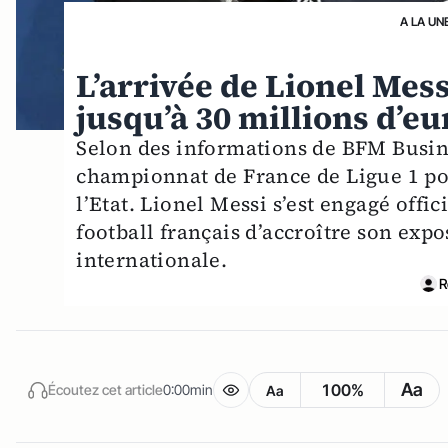
A LA UN
L’arrivée de Lionel Mes
jusqu’à 30 millions d’eur
Selon des informations de BFM Busine
championnat de France de Ligue 1 pou
l’Etat. Lionel Messi s’est engagé offi
football français d’accroître son ex
internationale.
R
Aa
100%
Écoutez cet article
0:00min
Aa