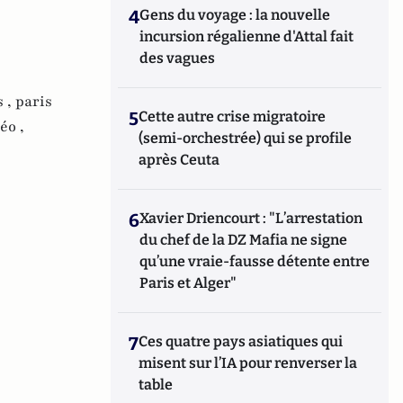
4
Gens du voyage : la nouvelle
incursion régalienne d'Attal fait
des vagues
s ,
paris
5
Cette autre crise migratoire
éo ,
(semi-orchestrée) qui se profile
après Ceuta
6
Xavier Driencourt : "L’arrestation
du chef de la DZ Mafia ne signe
qu’une vraie-fausse détente entre
Paris et Alger"
7
Ces quatre pays asiatiques qui
misent sur l’IA pour renverser la
table