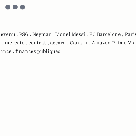
revenu ,
PSG ,
Neymar ,
Lionel Messi ,
FC Barcelone ,
Pari
t ,
mercato ,
contrat ,
accord ,
Canal + ,
Amazon Prime Vid
ance ,
finances publiques