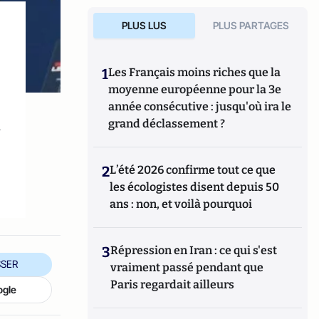
PLUS LUS
PLUS PARTAGES
1
Les Français moins riches que la
moyenne européenne pour la 3e
année consécutive : jusqu'où ira le
à
grand déclassement ?
2
L’été 2026 confirme tout ce que
les écologistes disent depuis 50
ans : non, et voilà pourquoi
3
Répression en Iran : ce qui s'est
SER
vraiment passé pendant que
Paris regardait ailleurs
ogle