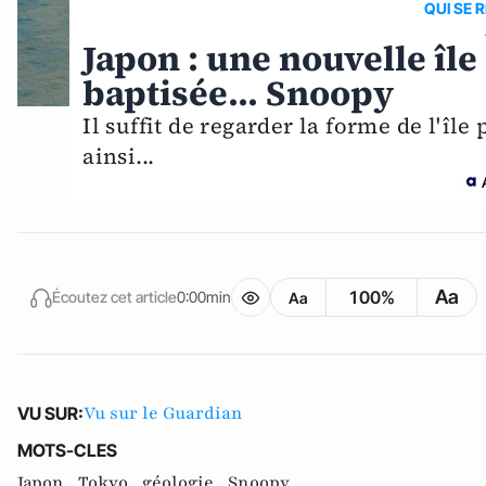
QUI SE 
Japon : une nouvelle î
baptisée... Snoopy
Il suffit de regarder la forme de l'î
ainsi...
Aa
100%
Écoutez cet article
0:00min
Aa
Vu sur le Guardian
VU SUR:
MOTS-CLES
Japon ,
Tokyo ,
géologie ,
Snoopy