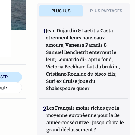
PLUS LUS
PLUS PARTAGES
1
Jean Dujardin & Laetitia Casta
étrennent leurs nouveaux
amours, Vanessa Paradis &
Samuel Benchetrit enterrent le
leur; Leonardo di Caprio fond,
Victoria Beckham fait du brukini,
Cristiano Ronaldo du bisco-fils;
SER
Suri ex Cruise joue du
ogle
Shakespeare queer
2
Les Français moins riches que la
moyenne européenne pour la 3e
année consécutive : jusqu'où ira le
grand déclassement ?