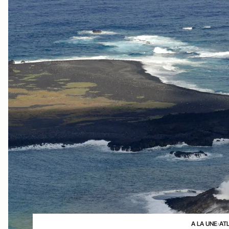
A LA UNE
›
AT