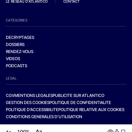
LE RESEAU D'ATLANTICO
/
CONTACT
CATEGORIES
DECRYPTAGES
DOSSIERS
RENDEZ-VOUS
VIDEOS
PODCASTS
LEGAL
CGV
MENTIONS LEGALES
PUBLICITE SUR ATLANTICO
GESTION DES COOKIES
POLITIQUE DE CONFIDENTIALITE
POLITIQUE D’ACCESSIBILITE
POLITIQUE RELATIVE AUX COOKIES
CONDITIONS GENERALES D’UTILISATION
Aa
100%
Aa