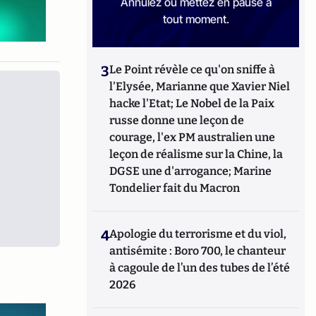
Annulez ou mettez en pause à
tout moment.
3
Le Point révèle ce qu'on sniffe à
l'Elysée, Marianne que Xavier Niel
hacke l'Etat; Le Nobel de la Paix
russe donne une leçon de
courage, l'ex PM australien une
leçon de réalisme sur la Chine, la
DGSE une d'arrogance; Marine
Tondelier fait du Macron
4
Apologie du terrorisme et du viol,
antisémite : Boro 700, le chanteur
à cagoule de l’un des tubes de l’été
2026