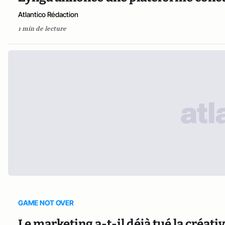
Atlantico Rédaction
1 min de lecture
GAME NOT OVER
Le marketing a-t-il déjà tué la créativ