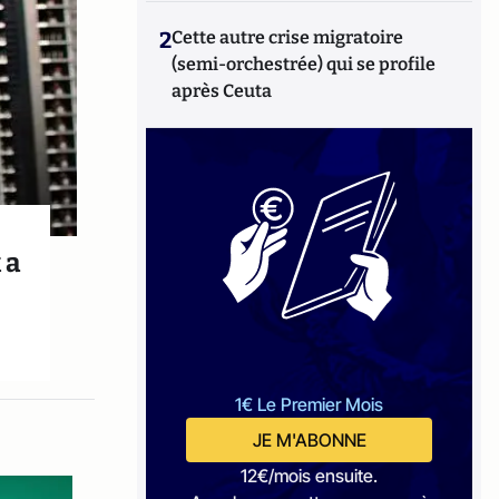
2
Cette autre crise migratoire
(semi-orchestrée) qui se profile
après Ceuta
 a
1€ Le Premier Mois
JE M'ABONNE
12€/mois ensuite.