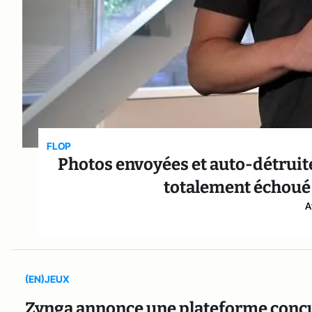
FLOP
Photos envoyées et auto-détruit
totalement échoué à
A
(EN)JEUX
Zynga annonce une plateforme conc