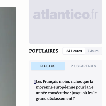
POPULAIRES
24 Heures
7 Jours
PLUS LUS
PLUS PARTAGES
1
Les Français moins riches que la
moyenne européenne pour la 3e
année consécutive : jusqu'où ira le
grand déclassement ?