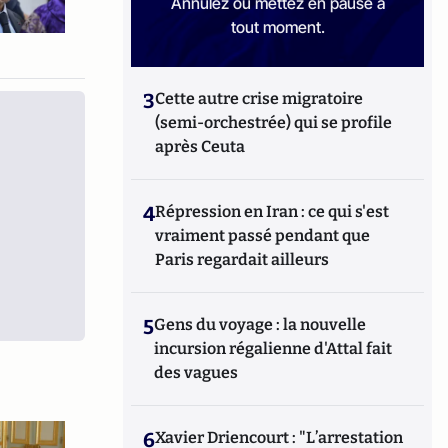
Annulez ou mettez en pause à
tout moment.
3
Cette autre crise migratoire
(semi-orchestrée) qui se profile
après Ceuta
4
Répression en Iran : ce qui s'est
vraiment passé pendant que
Paris regardait ailleurs
5
Gens du voyage : la nouvelle
incursion régalienne d'Attal fait
des vagues
6
Xavier Driencourt : "L’arrestation