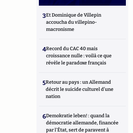
3
Et Dominique de Villepin
accoucha du villepino-
macronisme
4
Record du CAC 40 mais
croissance nulle : voilà ce que
révèle le paradoxe français
5
Retour au pays : un Allemand
décrit le suicide culturel d’une
nation
6
Demokratie leben! : quand la
démocratie allemande, financée
par l'État, sert de paravent à