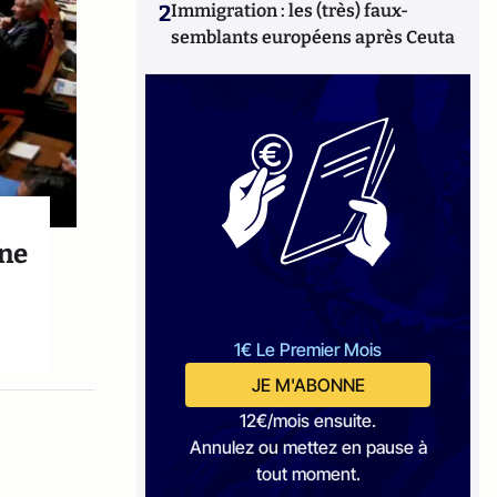
2
Immigration : les (très) faux-
semblants européens après Ceuta
une
1€ Le Premier Mois
JE M'ABONNE
12€/mois ensuite.
Annulez ou mettez en pause à
tout moment.