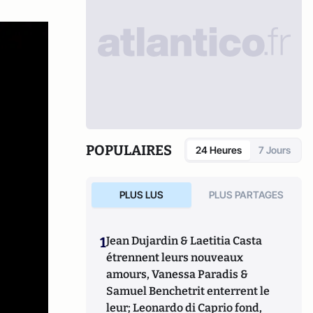
POPULAIRES
24 Heures
7 Jours
PLUS LUS
PLUS PARTAGES
1
Jean Dujardin & Laetitia Casta
étrennent leurs nouveaux
amours, Vanessa Paradis &
Samuel Benchetrit enterrent le
leur; Leonardo di Caprio fond,