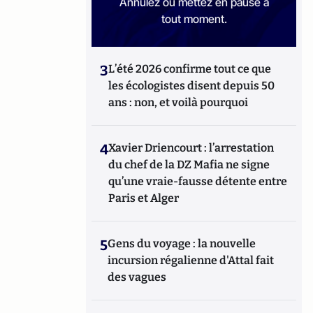
Annulez ou mettez en pause à
tout moment.
3
L’été 2026 confirme tout ce que
les écologistes disent depuis 50
ans : non, et voilà pourquoi
4
Xavier Driencourt : l’arrestation
du chef de la DZ Mafia ne signe
qu’une vraie-fausse détente entre
Paris et Alger
5
Gens du voyage : la nouvelle
incursion régalienne d'Attal fait
des vagues