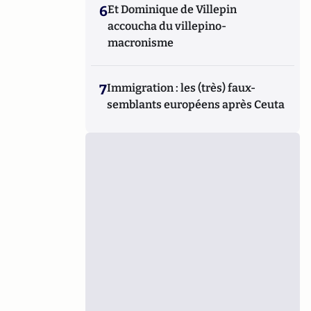
6
Et Dominique de Villepin
accoucha du villepino-
macronisme
7
Immigration : les (très) faux-
semblants européens après Ceuta