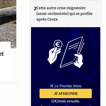
2
Cette autre crise migratoire
(semi-orchestrée) qui se profile
après Ceuta
et
1€ Le Premier Mois
JE M'ABONNE
12€/mois ensuite.