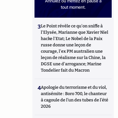
Annulez ou mettez en pause à
tout moment.
3
Le Point révèle ce qu'on sniffe à
l'Elysée, Marianne que Xavier Niel
hacke l'Etat; Le Nobel de la Paix
russe donne une leçon de
courage, l'ex PM australien une
leçon de réalisme sur la Chine, la
DGSE une d'arrogance; Marine
Tondelier fait du Macron
4
Apologie du terrorisme et du viol,
antisémite : Boro 700, le chanteur
à cagoule de l’un des tubes de l’été
2026