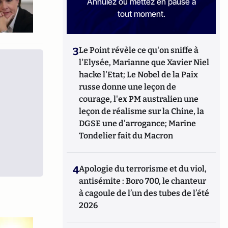
Annulez ou mettez en pause à
tout moment.
3
Le Point révèle ce qu'on sniffe à
l'Elysée, Marianne que Xavier Niel
hacke l'Etat; Le Nobel de la Paix
russe donne une leçon de
courage, l'ex PM australien une
leçon de réalisme sur la Chine, la
DGSE une d'arrogance; Marine
Tondelier fait du Macron
4
Apologie du terrorisme et du viol,
antisémite : Boro 700, le chanteur
à cagoule de l’un des tubes de l’été
2026