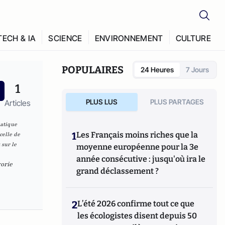
TECH & IA
SCIENCE
ENVIRONNEMENT
CULTURE
POPULAIRES
24 Heures
7 Jours
1
PLUS LUS
PLUS PARTAGES
Articles
matique
1
Les Français moins riches que la
celle de
 sur le
moyenne européenne pour la 3e
année consécutive : jusqu'où ira le
orie
grand déclassement ?
2
L’été 2026 confirme tout ce que
les écologistes disent depuis 50