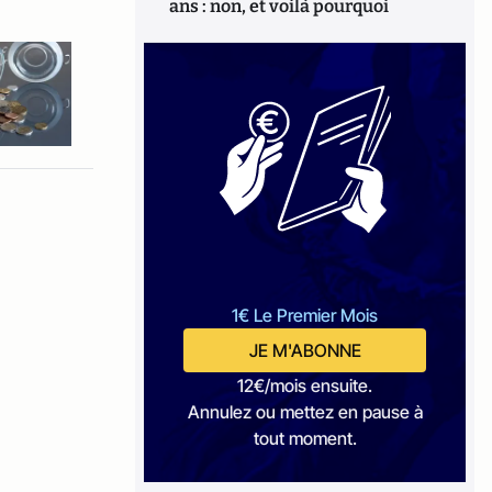
ans : non, et voilà pourquoi
1€ Le Premier Mois
JE M'ABONNE
12€/mois ensuite.
Annulez ou mettez en pause à
tout moment.