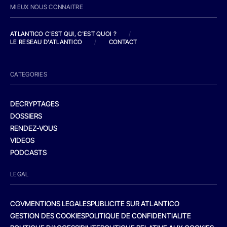
MIEUX NOUS CONNAITRE
ATLANTICO C'EST QUI, C'EST QUOI ?
/
LE RESEAU D'ATLANTICO
/
CONTACT
CATEGORIES
DECRYPTAGES
DOSSIERS
RENDEZ-VOUS
VIDEOS
PODCASTS
LEGAL
CGV
MENTIONS LEGALES
PUBLICITE SUR ATLANTICO
GESTION DES COOKIES
POLITIQUE DE CONFIDENTIALITE