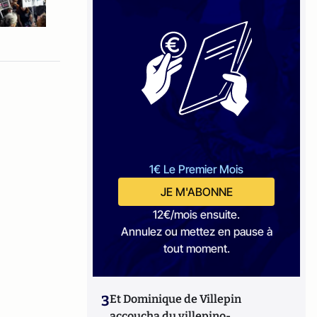
1€ Le Premier Mois
JE M'ABONNE
12€/mois ensuite.
Annulez ou mettez en pause à
tout moment.
3
Et Dominique de Villepin
accoucha du villepino-