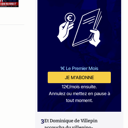
1€ Le Premier Mois
JE M'ABONNE
12€/mois ensuite.
Annulez ou mettez en pause à
tout moment.
3
Et Dominique de Villepin
accoucha du villepino-