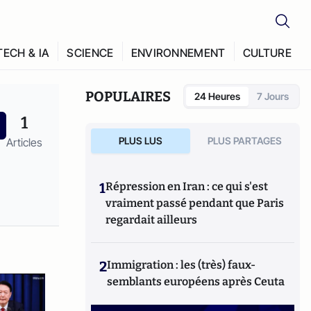
TECH & IA
SCIENCE
ENVIRONNEMENT
CULTURE
POPULAIRES
24 Heures
7 Jours
1
PLUS LUS
PLUS PARTAGES
Articles
1
Répression en Iran : ce qui s'est
vraiment passé pendant que Paris
regardait ailleurs
2
Immigration : les (très) faux-
semblants européens après Ceuta