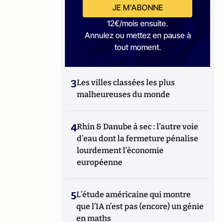
JE M'ABONNE
12€/mois ensuite.
Annulez ou mettez en pause à
tout moment.
3
Les villes classées les plus
malheureuses du monde
4
Rhin & Danube à sec : l’autre voie
d’eau dont la fermeture pénalise
lourdement l’économie
européenne
5
L’étude américaine qui montre
que l’IA n’est pas (encore) un génie
en maths