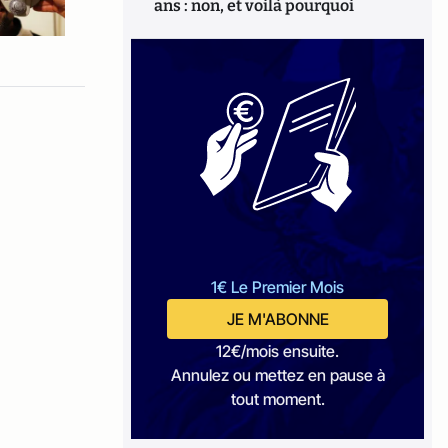
ans : non, et voilà pourquoi
1€ Le Premier Mois
JE M'ABONNE
12€/mois ensuite.
Annulez ou mettez en pause à
tout moment.