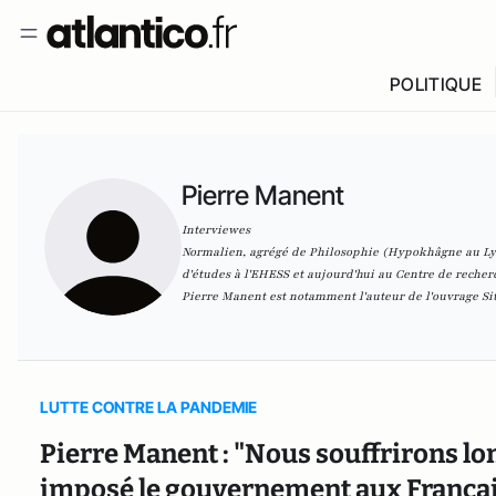
POLITIQUE
Pierre Manent
Interviewes
Normalien, agrégé de Philosophie (Hypokhâgne au Lycé
d'études à l'EHESS et aujourd'hui au Centre de recher
Pierre Manent est notamment l'auteur de l'ouvrage
Si
LUTTE CONTRE LA PANDEMIE
Pierre Manent : "Nous souffrirons lo
imposé le gouvernement aux Français