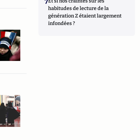
7
Et si nos craintes sur les
habitudes de lecture de la
génération Z étaient largement
infondées ?