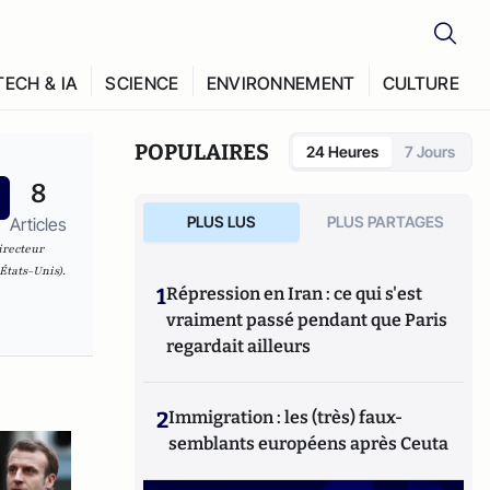
TECH & IA
SCIENCE
ENVIRONNEMENT
CULTURE
POPULAIRES
24 Heures
7 Jours
8
PLUS LUS
PLUS PARTAGES
Articles
irecteur
États-Unis).
1
Répression en Iran : ce qui s'est
vraiment passé pendant que Paris
regardait ailleurs
2
Immigration : les (très) faux-
semblants européens après Ceuta