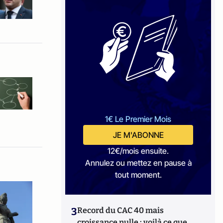
1€ Le Premier Mois
JE M'ABONNE
12€/mois ensuite.
Annulez ou mettez en pause à
tout moment.
3
Record du CAC 40 mais
croissance nulle : voilà ce que