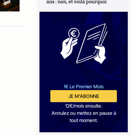
ans : non, et voilà pourquoi
1€ Le Premier Mois
JE M'ABONNE
12€/mois ensuite.
Annulez ou mettez en pause à
tout moment.