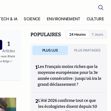
TECH & IA
SCIENCE
ENVIRONNEMENT
CULTURE
POPULAIRES
24 Heures
7 Jours
1
PLUS LUS
PLUS PARTAGES
Articles
 aux Etats
as
http://
1
Les Français moins riches que la
moyenne européenne pour la 3e
année consécutive : jusqu'où ira le
grand déclassement ?
2
L’été 2026 confirme tout ce que
les écologistes disent depuis 50