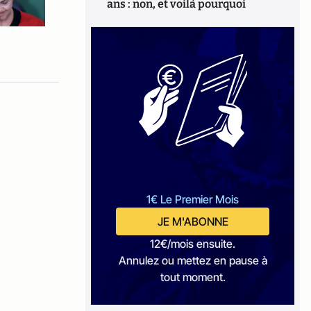
ans : non, et voilà pourquoi
1€ Le Premier Mois
JE M'ABONNE
12€/mois ensuite.
Annulez ou mettez en pause à
tout moment.