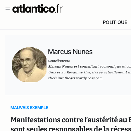
POLITIQUE
Marcus Nunes
Contributeurs
M
arcus Nunes
est consultant économique et con
Unis et au Royaume Uni, il créé actuellement u
thefaintofheart.wordpress.com
MAUVAIS EXEMPLE
Manifestations contre l’austérité au B
sont seules responsables de la réces