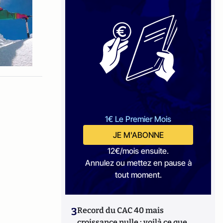
1€ Le Premier Mois
JE M'ABONNE
12€/mois ensuite.
Annulez ou mettez en pause à
tout moment.
3
Record du CAC 40 mais
croissance nulle : voilà ce que