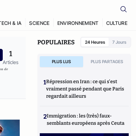
TECH & IA
SCIENCE
ENVIRONNEMENT
CULTURE
POPULAIRES
24 Heures
7 Jours
1
PLUS LUS
PLUS PARTAGES
Articles
on de
1
Répression en Iran : ce qui s'est
vraiment passé pendant que Paris
regardait ailleurs
2
Immigration : les (très) faux-
semblants européens après Ceuta