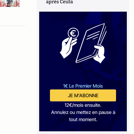
après Ceuta
1€ Le Premier Mois
JE M'ABONNE
12€/mois ensuite.
Annulez ou mettez en pause à
tout moment.