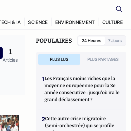
TECH & IA
SCIENCE
ENVIRONNEMENT
CULTURE
POPULAIRES
24 Heures
7 Jours
1
PLUS LUS
PLUS PARTAGES
Articles
1
Les Français moins riches que la
moyenne européenne pour la 3e
année consécutive : jusqu'où ira le
grand déclassement ?
2
Cette autre crise migratoire
(semi-orchestrée) qui se profile