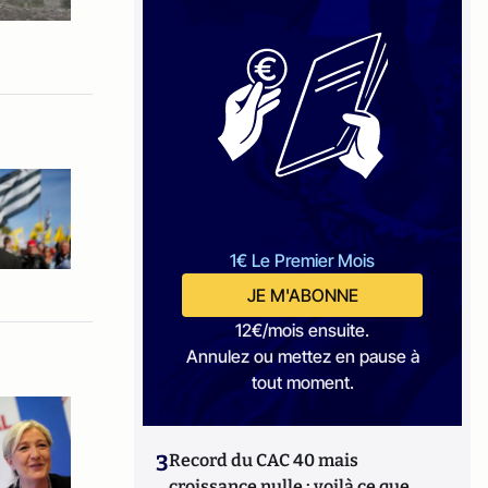
1€ Le Premier Mois
JE M'ABONNE
12€/mois ensuite.
Annulez ou mettez en pause à
tout moment.
3
Record du CAC 40 mais
croissance nulle : voilà ce que