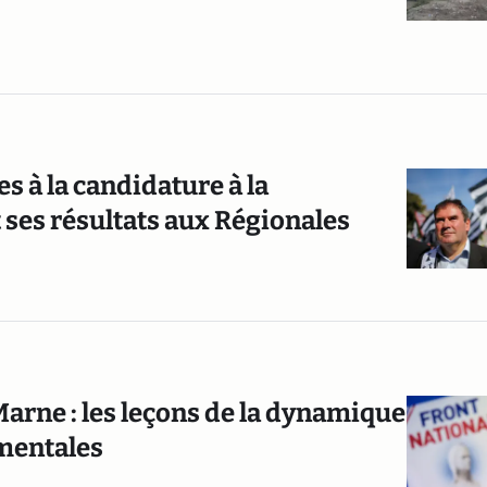
s à la candidature à la
t ses résultats aux Régionales
arne : les leçons de la dynamique
ementales