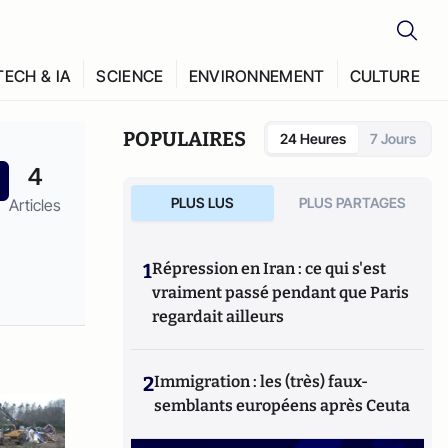
TECH & IA
SCIENCE
ENVIRONNEMENT
CULTURE
POPULAIRES
24 Heures
7 Jours
4
PLUS LUS
PLUS PARTAGES
Articles
1
Répression en Iran : ce qui s'est
vraiment passé pendant que Paris
regardait ailleurs
2
Immigration : les (très) faux-
semblants européens après Ceuta