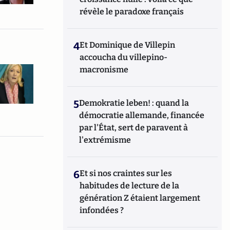
révèle le paradoxe français
4
Et Dominique de Villepin
accoucha du villepino-
macronisme
5
Demokratie leben! : quand la
démocratie allemande, financée
par l'État, sert de paravent à
l'extrémisme
6
Et si nos craintes sur les
habitudes de lecture de la
génération Z étaient largement
infondées ?