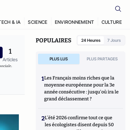
TECH & IA
SCIENCE
ENVIRONNEMENT
CULTURE
POPULAIRES
24 Heures
7 Jours
1
PLUS LUS
PLUS PARTAGES
Articles
ociale.
1
Les Français moins riches que la
moyenne européenne pour la 3e
année consécutive : jusqu'où ira le
grand déclassement ?
2
L’été 2026 confirme tout ce que
les écologistes disent depuis 50