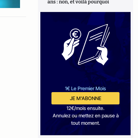
ans : non, et voilà pourquoi
1€ Le Premier Mois
JE M'ABONNE
12€/mois ensuite.
Annulez ou mettez en pause à
tout moment.