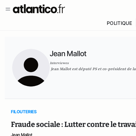
POLITIQUE
Jean Mallot
Interviewes
Jean Mallot est député PS et co-président de la 
FILOUTERIES
Fraude sociale : Lutter contre le trava
Jean Mallot